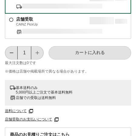
店舗受取
CAINZ PickUp
カートに入れる
最大注文数は
0
です
※価格は​店舗や​掲載場所で​異なる​場合が​あります。
基本送料のみ
5,000円以上ご注文で基本送料無料
店舗での受取は送料無料
送料について
店舗受取のお支払いについて
商品のお見積りご注文はこちら