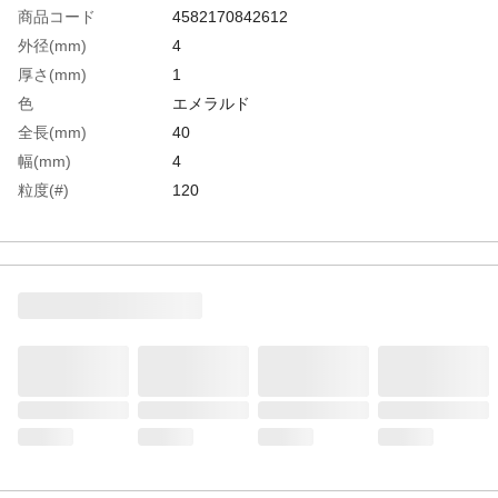
商品コード
4582170842612
外径(mm)
4
厚さ(mm)
1
色
エメラルド
全長(mm)
40
幅(mm)
4
粒度(#)
120
生産国
日本
重さ
0.420G
材質1
アルミナ繊維、FRP