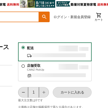
ログイン・新規会員登録
カート
ース
配送
店舗受取
CAINZ PickUp
カートに入れる
最大注文数は
0
です
※価格は​店舗や​掲載場所で​異なる​場合が​あります。