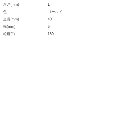
厚さ(mm)
1
色
ゴールド
全長(mm)
40
幅(mm)
6
粒度(#)
180
生産国
日本
重さ
0.620G
材質1
アルミナ繊維、FRP