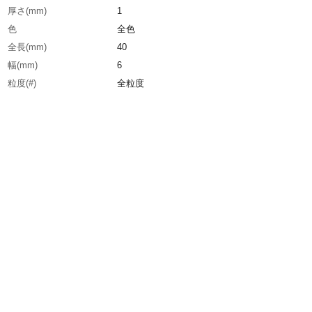
厚さ(mm)
1
色
全色
全長(mm)
40
幅(mm)
6
粒度(#)
全粒度
生産国
日本
重さ
5.600G
材質1
アルミナ繊維、FRP