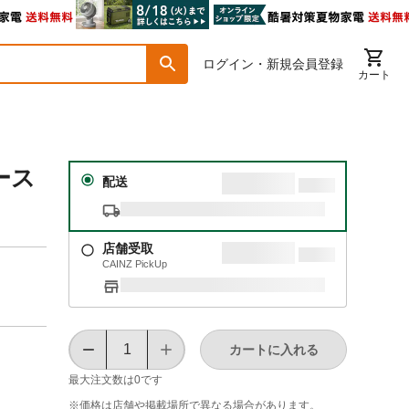
ログイン・新規会員登録
カート
ース
配送
店舗受取
CAINZ PickUp
カートに入れる
最大注文数は
0
です
※価格は​店舗や​掲載場所で​異なる​場合が​あります。