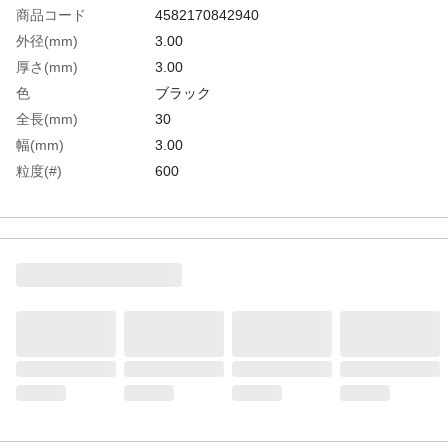
商品コード
4582170842940
外径(mm)
3.00
厚さ(mm)
3.00
色
ブラック
全長(mm)
30
幅(mm)
3.00
粒度(#)
600
生産国
日本
重さ
0.450G
材質1
アルミナ繊維、FRP