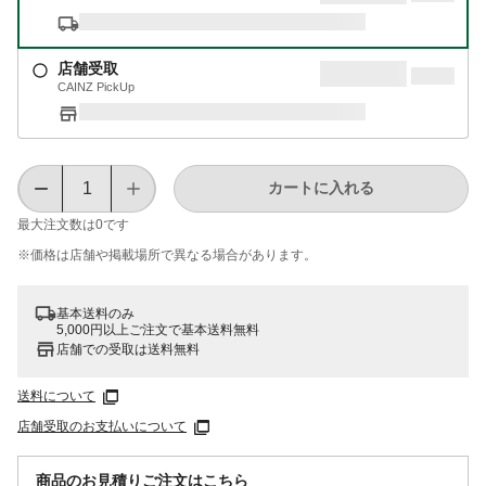
店舗受取
CAINZ PickUp
カートに入れる
最大注文数は
0
です
※価格は​店舗や​掲載場所で​異なる​場合が​あります。
基本送料のみ
5,000円以上ご注文で基本送料無料
店舗での受取は送料無料
送料について
店舗受取のお支払いについて
商品のお見積りご注文はこちら