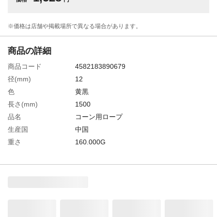
※価格は​店舗や​掲載場所で​異なる​場合が​あります。
商品の詳細
商品コード
4582183890679
径(mm)
12
色
黄黒
長さ(mm)
1500
品名
コーン用ロープ
生産国
中国
重さ
160.000G
材質1
ポリエチレン（PE）