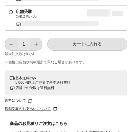
店舗受取
CAINZ PickUp
カートに入れる
最大注文数は
0
です
※価格は​店舗や​掲載場所で​異なる​場合が​あります。
基本送料のみ
5,000円以上ご注文で基本送料無料
店舗での受取は送料無料
送料について
店舗受取のお支払いについて
商品のお見積りご注文はこちら