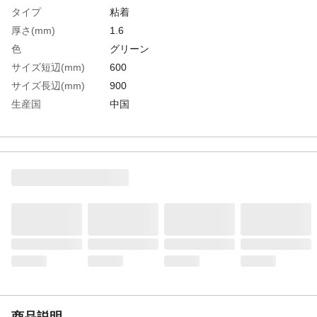
タイプ
粘着
厚さ(mm)
1.6
色
グリーン
サイズ短辺(mm)
600
サイズ長辺(mm)
900
生産国
中国
重さ
0.840KG
材質1
フィルム:低密度ポリエチレン（LDPE）
材質2
粘着剤:水性アクリル乳酸
商品説明