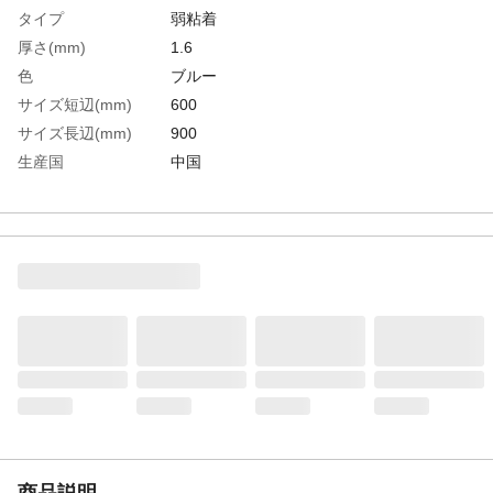
タイプ
弱粘着
厚さ(mm)
1.6
色
ブルー
サイズ短辺(mm)
600
サイズ長辺(mm)
900
生産国
中国
重さ
8.760KG
材質1
フィルム:低密度ポリエチレン（LDPE）
材質2
粘着剤:水性アクリル乳酸
商品説明