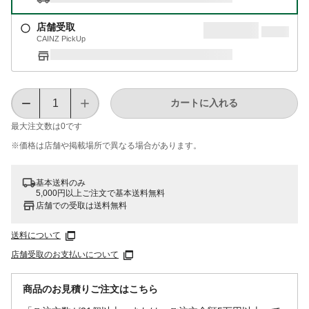
店舗受取
CAINZ PickUp
カートに入れる
最大注文数は
0
です
※価格は​店舗や​掲載場所で​異なる​場合が​あります。
基本送料のみ
5,000円以上ご注文で基本送料無料
店舗での受取は送料無料
送料について
店舗受取のお支払いについて
商品のお見積りご注文はこちら