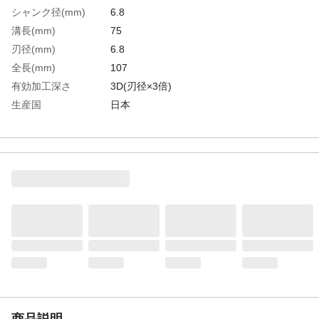
シャンク径(mm)
6.8
溝長(mm)
75
刃径(mm)
6.8
全長(mm)
107
有効加工深さ
3D(刃径×3倍)
生産国
日本
重さ
22.000G
材質1
高速度鋼（HSS）
商品説明