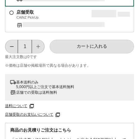
店舗受取
CAINZ PickUp
カートに入れる
最大注文数は
0
です
※価格は​店舗や​掲載場所で​異なる​場合が​あります。
基本送料のみ
5,000円以上ご注文で基本送料無料
店舗での受取は送料無料
送料について
店舗受取のお支払いについて
商品のお見積りご注文はこちら