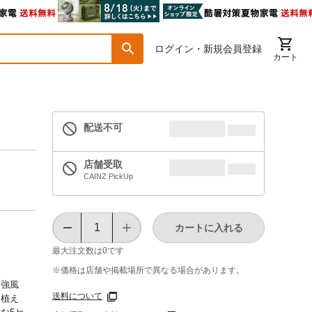
ログイン・新規会員登録
カート
配送不可
店舗受取
CAINZ PickUp
カートに入れる
最大注文数は
0
です
※価格は​店舗や​掲載場所で​異なる​場合が​あります。
、強風
送料について
は植え