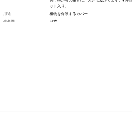
付け時からの生育に、大きな差がでます。●お得
ット入り。
用途
植物を保護するカバー
生産国
日本
材質・素材
天然竹、ポリエチレン
重量
400g