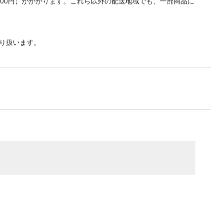
700円）がかかります。これら以外の配送地域でも、一部商品に
り扱います。