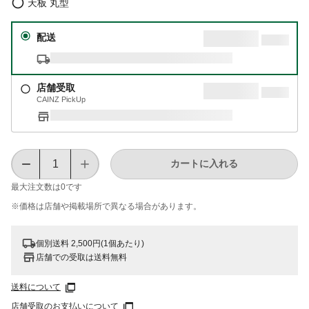
天板 丸型
配送
店舗受取
CAINZ PickUp
カートに入れる
最大注文数は
0
です
※価格は​店舗や​掲載場所で​異なる​場合が​あります。
個別送料 2,500円(1個あたり)
店舗での受取は送料無料
送料について
店舗受取のお支払いについて