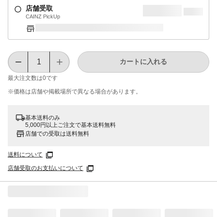
店舗受取
CAINZ PickUp
カートに入れる
最大注文数は
0
です
※価格は​店舗や​掲載場所で​異なる​場合が​あります。
基本送料のみ
5,000円以上ご注文で基本送料無料
店舗での受取は送料無料
送料について
店舗受取のお支払いについて