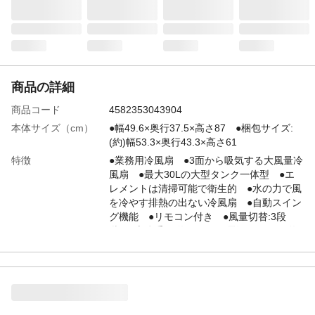
商品の詳細
商品コード
4582353043904
本体サイズ（cm）
●幅49.6×奥行37.5×高さ87 ●梱包サイズ:
(約)幅53.3×奥行43.3×高さ61
特徴
●業務用冷風扇 ●3面から吸気する大風量冷
風扇 ●最大30Lの大型タンク一体型 ●エ
レメントは清掃可能で衛生的 ●水の力で風
を冷やす排熱の出ない冷風扇 ●自動スイン
グ機能 ●リモコン付き ●風量切替:3段
階 ●本体重量:約9.4kg ●電源コード長:約
1.6m など
消費電力
130W
付属品／セット内容
本体:1台、タンク:1個、キャスター:4個、取
扱説明書/保証書:1部
使用上の注意
●分解・修理・改造をしない。(火災・感電