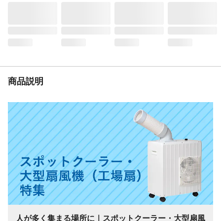
の原因) ●交流100V以外の電源は使用しな
い。(感電・発火の原因) ●電源コードや電
源プラグが傷んだり、コンセントの差し込
みがゆるいときは使わない。(感電・ショー
ト・発火の原因) など
商品説明
人が​多く​集まる​場所に​｜スポットクーラー・​大型扇風