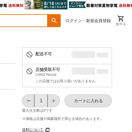
ログイン・新規会員登録
カート
配送不可
店舗受取不可
CAINZ PickUp
この店舗ではお取り扱いがありません
カートに入れる
最大注文数は
0
です
※価格は​店舗や​掲載場所で​異なる​場合が​あります。
送料について