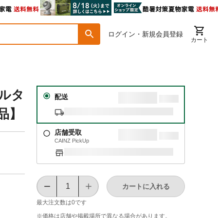
ログイン・新規会員登録
カート
ラルタ
配送
送品】
店舗受取
CAINZ PickUp
カートに入れる
最大注文数は
0
です
※価格は​店舗や​掲載場所で​異なる​場合が​あります。