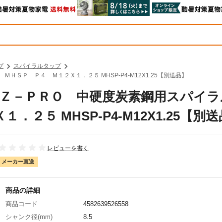
プ
スパイラルタップ
ＭＨＳＰ Ｐ４ Ｍ１２Ｘ１．２５ MHSP-P4-M12X1.25【別送品】
作所 Ｚ－ＰＲＯ 中硬度炭素鋼用スパイ
２５ MHSP-P4-M12X1.25【別
レビューを書く
メーカー直送
商品の詳細
商品コード
4582639526558
シャンク径(mm)
8.5