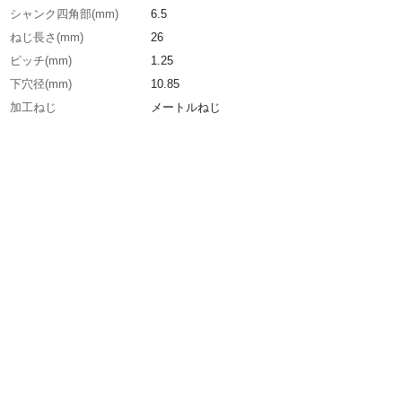
シャンク四角部(mm)
6.5
ねじ長さ(mm)
26
ピッチ(mm)
1.25
下穴径(mm)
10.85
加工ねじ
メートルねじ
呼び寸法
M12
食い付山数
2.5山
精度
P4
精度表記
P級
全長(mm)
110
表面処理
コーティング
生産国
日本
重さ
55.000G
材質1
高速度工具鋼：コバルトハイス（HSS-CO）