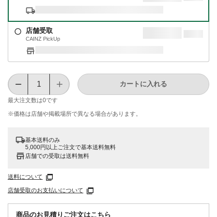
店舗受取
CAINZ PickUp
カートに入れる
最大注文数は
0
です
※価格は​店舗や​掲載場所で​異なる​場合が​あります。
基本送料のみ
5,000円以上ご注文で基本送料無料
店舗での受取は送料無料
送料について
店舗受取のお支払いについて
商品のお見積りご注文はこちら