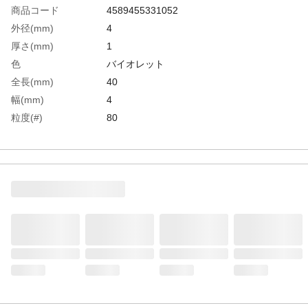
商品コード
4589455331052
外径(mm)
4
厚さ(mm)
1
色
バイオレット
全長(mm)
40
幅(mm)
4
粒度(#)
80
生産国
日本
重さ
0.420G
材質1
アルミナ繊維、FRP