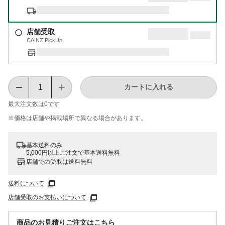
店舗受取
CAINZ PickUp
カートに入れる
最大注文数は
0
です
※価格は​店舗や​掲載場所で​異なる​場合が​あります。
基本送料のみ
5,000円以上ご注文で基本送料無料
店舗での受取は送料無料
送料について
店舗受取のお支払いについて
商品のお見積りご注文はこちら