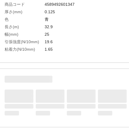
商品コード
4589492601347
厚さ(mm)
0.125
色
青
長さ(m)
32.9
幅(mm)
25
引張強度(N/10mm)
19.6
粘着力(N/10mm)
1.65
生産国
アメリカ
重さ
130.000G
材質1
基材：ポリエチレン
材質2
粘着剤：ゴム系