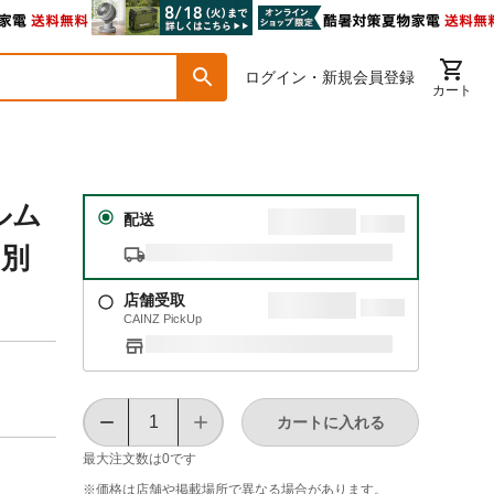
ログイン・新規会員登録
カート
ルム
配送
【別
店舗受取
CAINZ PickUp
カートに入れる
最大注文数は
0
です
※価格は​店舗や​掲載場所で​異なる​場合が​あります。