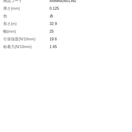
商品コード
4589492601392
厚さ(mm)
0.125
色
赤
長さ(m)
32.9
幅(mm)
25
引張強度(N/10mm)
19.6
粘着力(N/10mm)
1.65
生産国
アメリカ
重さ
130.000G
材質1
基材：ポリエチレン
材質2
粘着剤：ゴム系