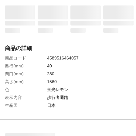
商品の詳細
商品コード
4589516464057
奥行(mm)
40
間口(mm)
280
高さ(mm)
1560
色
蛍光レモン
表示内容
歩行者通路
生産国
日本
重さ
3.500KG
材質1
スチール