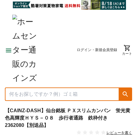
ログイン・新規会員登録
カート
【CAINZ-DASH】仙台銘板 ＰＸスリムカンバン 蛍光黄
色高輝度ＨＹＳ－０８ 歩行者通路 鉄枠付き
2362080【別送品】
レビューを書く