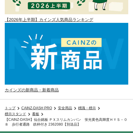
【2026年上半期】カインズ人気商品ランキング
カインズの新商品・新着商品
トップ
CAINZ-DASH PRO
安全用品
標識・標示
標示スタンド
看板
【CAINZ-DASH】仙台銘板 ＰＸスリムカンバン 蛍光黄色高輝度ＨＹＳ－０
８ 歩行者通路 鉄枠付き 2362080【別送品】