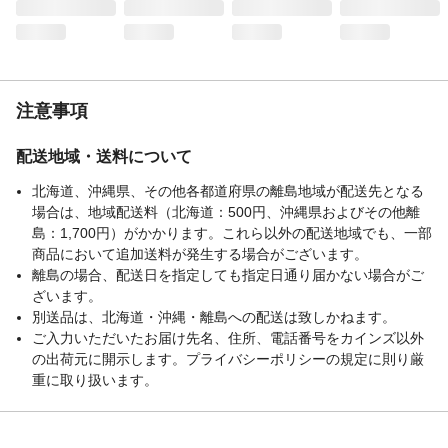
氷を入れた状態で使用する際は外出時に限
定し、室内での使用は避けてください。連
続使用は24時間以内を目安としてくださ
い。●火の近くや高温になる場所での使用・
保管はしないでください。
生産国
中国
注意事項
重量
375ｇ
配送地域・送料について
北海道、沖縄県、その他各都道府県の離島地域が配送先となる
場合は、地域配送料（北海道：500円、沖縄県およびその他離
島：1,700円）がかかります。これら以外の配送地域でも、一部
商品において追加送料が発生する場合がございます。
離島の場合、配送日を指定しても指定日通り届かない場合がご
ざいます。
別送品は、北海道・沖縄・離島への配送は致しかねます。
ご入力いただいたお届け先名、住所、電話番号をカインズ以外
の出荷元に開示します。プライバシーポリシーの規定に則り厳
重に取り扱います。