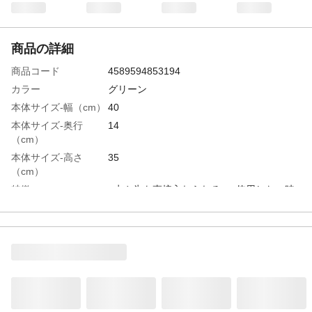
商品の詳細
商品コード
4589594853194
カラー
グリーン
本体サイズ-幅（cm）
40
本体サイズ-奥行
14
（cm）
本体サイズ-高さ
35
（cm）
特徴
●水や氷を直接入れられる。●使用しない時
は折りたたみできます。●生地間の断熱材で
保冷・保温効果アップ。●表面は水をはじく
加工で汚れにくい。
容量
12Ｌ
材質・素材
●表地/ポリエステル ●裏地/ポリエチレン酢
酸ビニール ●断熱材/発泡ポリエチレン
使用上の注意
●本商品は完全防水ではありません。●水や