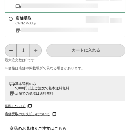
店舗受取
CAINZ PickUp
カートに入れる
最大注文数は
0
です
※価格は​店舗や​掲載場所で​異なる​場合が​あります。
基本送料のみ
5,000円以上ご注文で基本送料無料
店舗での受取は送料無料
送料について
店舗受取のお支払いについて
商品のお見積りご注文はこちら