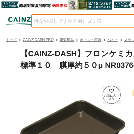
トップ
CAINZ-DASH PRO
研究用品
ボトル・容器
バット
ステン
【CAINZ-DASH】フロン
標準１０ 膜厚約５０μ NR0376