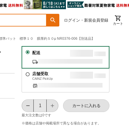
ログイン・新規会員登録
カート
標準バット 標準１０ 膜厚約５０μ NR0376-006【別送品】
ット
配送
店舗受取
CAINZ PickUp
カートに入れる
最大注文数は
0
です
※価格は​店舗や​掲載場所で​異なる​場合が​あります。