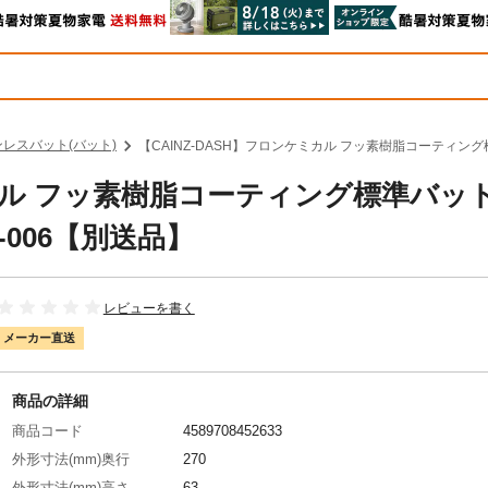
レスバット(バット)
【CAINZ-DASH】フロンケミカル フッ素樹脂コーティング
ケミカル フッ素樹脂コーティング標準バ
-006【別送品】
レビューを書く
メーカー直送
商品の詳細
商品コード
4589708452633
外形寸法(mm)奥行
270
外形寸法(mm)高さ
63