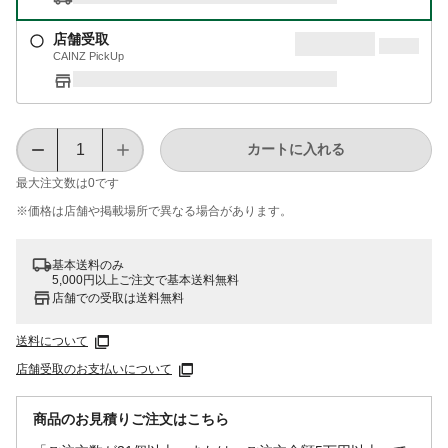
店舗受取
CAINZ PickUp
カートに入れる
最大注文数は
0
です
※価格は​店舗や​掲載場所で​異なる​場合が​あります。
基本送料のみ
5,000円以上ご注文で基本送料無料
店舗での受取は送料無料
送料について
店舗受取のお支払いについて
商品のお見積りご注文はこちら