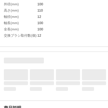
外径(mm)
100
高さ(mm)
110
軸径(mm)
12
軸長(mm)
100
全長(mm)
100
交換ブラシ取付数(個)
12
生産国
日本
重さ
305.000G
材質1
スチール
商品説明