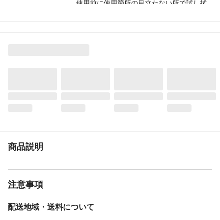
使用前に使用箇所の目立たない所で試し拭
きをし、変色や不具合のない事を確認して
からお使いください。
使用方法
市販の床用清掃用具に取り付けてお使い頂
けます。
入数
20枚
材質・素材
ポリエステル
使用上の注意
用途以外には使用しないでください。人体
には使用しないでください。
生産国
中国
商品説明
注意事項
配送地域・送料について