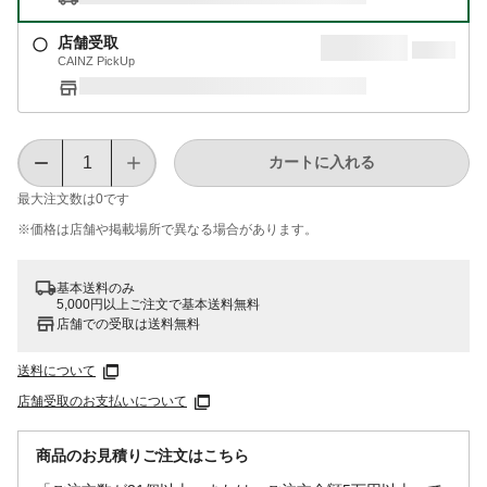
店舗受取
CAINZ PickUp
カートに入れる
最大注文数は
0
です
※価格は​店舗や​掲載場所で​異なる​場合が​あります。
基本送料のみ
5,000円以上ご注文で基本送料無料
店舗での受取は送料無料
送料について
店舗受取のお支払いについて
商品のお見積りご注文はこちら