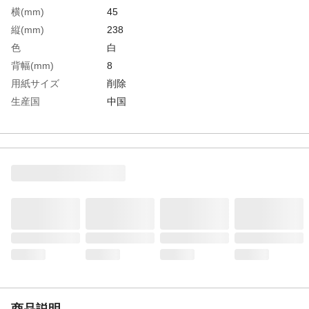
横(mm)
45
縦(mm)
238
色
白
背幅(mm)
8
用紙サイズ
削除
生産国
中国
重さ
40.000G
材質1
シリコン
商品説明