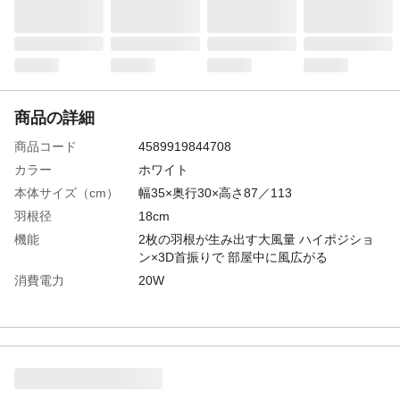
商品の詳細
商品コード
4589919844708
カラー
ホワイト
本体サイズ（cm）
幅35×奥行30×高さ87／113
羽根径
18cm
機能
2枚の羽根が生み出す大風量 ハイポジショ
ン×3D首振りで 部屋中に風広がる
消費電力
20W
付属品／セット内容
本体、ACアダプター、リモコン、リモコン
ホルダー、取扱説明書(保証書)
オフタイマー
１・2・4・6時間の4段階
リモコン
あり
風量
8段階