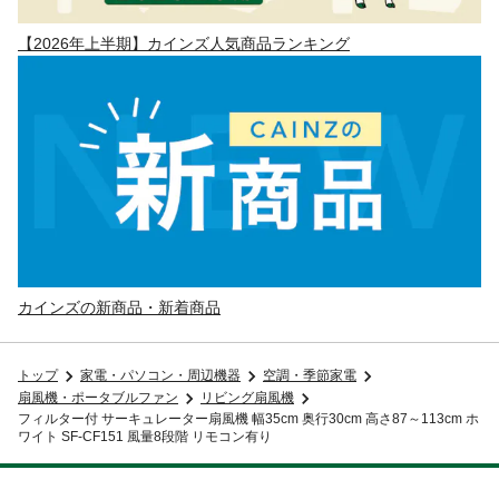
【2026年上半期】カインズ人気商品ランキング
カインズの新商品・新着商品
トップ
家電・パソコン・周辺機器
空調・季節家電
扇風機・ポータブルファン
リビング扇風機
フィルター付 サーキュレーター扇風機 幅35cm 奥行30cm 高さ87～113cm ホ
ワイト SF-CF151 風量8段階 リモコン有り