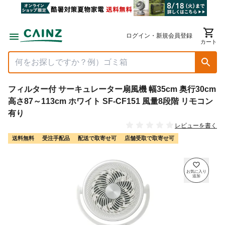
ログイン・新規会員登録
カート
フィルター付 サーキュレーター扇風機 幅35cm 奥行30cm
高さ87～113cm ホワイト SF-CF151 風量8段階 リモコン
有り
レビューを書く
送料無料
受注手配品
配送で取寄せ可
店舗受取で取寄せ可