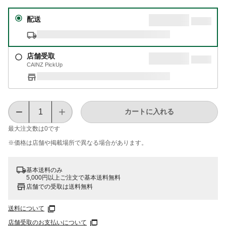
配送
店舗受取
CAINZ PickUp
カートに入れる
最大注文数は
0
です
※価格は​店舗や​掲載場所で​異なる​場合が​あります。
基本送料のみ
5,000円以上ご注文で基本送料無料
店舗での受取は送料無料
送料について
店舗受取のお支払いについて