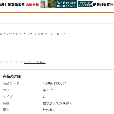
レインウェア
ヤッケ
撥水ヤッケ L ネイビー
レビューを書く
商品の詳細
商品コード
4589961335537
カラー
ネイビー
サイズ
L
特徴
撥水加工で水を弾く
用途
外作業に