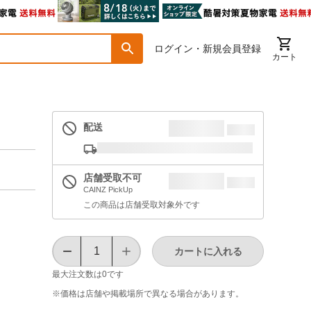
ログイン・新規会員登録
カート
配送
店舗受取不可
CAINZ PickUp
この商品は店舗受取対象外です
カートに入れる
最大注文数は
0
です
※価格は​店舗や​掲載場所で​異なる​場合が​あります。