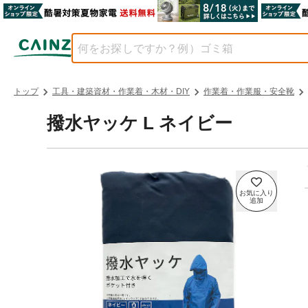
トップ
工具・建築資材・作業着・木材・DIY
作業着・作業服・安全靴
撥水ヤッケ L ネイビー