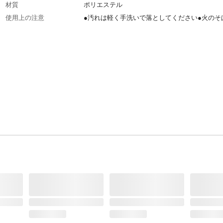
材質
ポリエステル
使用上の注意
●汚れは軽く手洗いで落としてください●火のそ
高温の場所に置かないでください●巻き込まれ
のある機械作業では使用しないでください●お
手の届かない場所に保管してください
生産国
中国