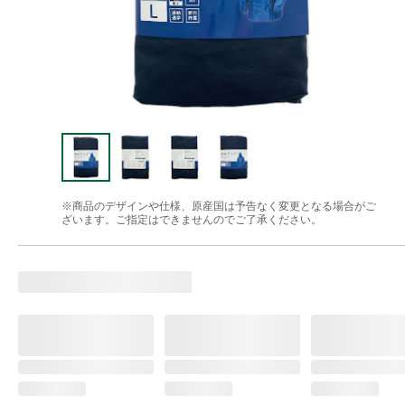
※商品のデザインや仕様、原産国は予告なく変更となる場合がご
ざいます。ご指定はできませんのでご了承ください。