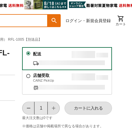
ログイン・新規会員登録
カート
） RFL-1005【別送品】
L-
配送
店舗受取
CAINZ PickUp
カートに入れる
最大注文数は
0
です
※価格は​店舗や​掲載場所で​異なる​場合が​あります。