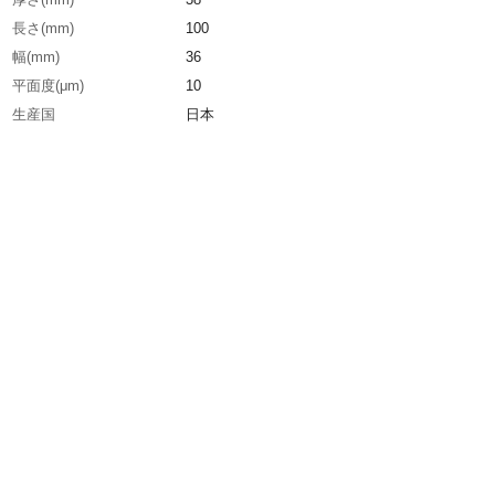
長さ(mm)
100
幅(mm)
36
平面度(μm)
10
生産国
日本
重さ
800.000G
材質1
ＦＣ250
材質2
表面：塗装