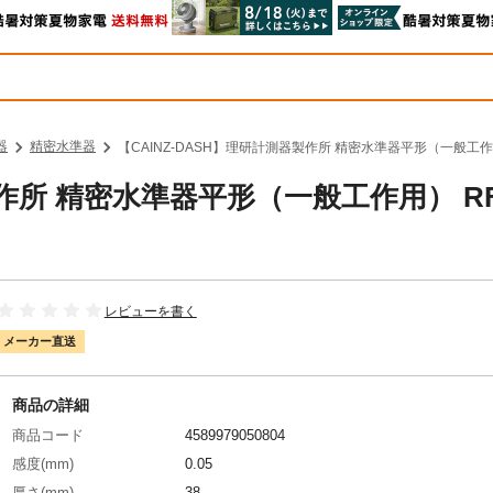
器
精密水準器
【CAINZ-DASH】理研計測器製作所 精密水準器平形（一般工作用
製作所 精密水準器平形（一般工作用） RF
レビューを書く
メーカー直送
商品の詳細
商品コード
4589979050804
感度(mm)
0.05
厚さ(mm)
38