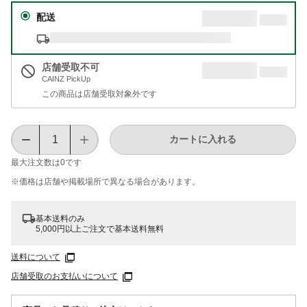
配送
店舗受取不可
CAINZ PickUp
この商品は店舗受取対象外です
カートに入れる
最大注文数は
0
です
※価格は​店舗や​掲載場所で​異なる​場合が​あります。
基本送料のみ
5,000円以上ご注文で基本送料無料
送料について
店舗受取のお支払いについて