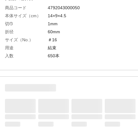
商品コード
4792043000050
本体サイズ（cm）
14×9×4.5
切巾
1mm
折径
60mm
サイズ（No.）
＃16
用途
結束
入数
650本
商品仕様
入数は100g箱あたりの目安本数
使用上の注意
用途以外に使用しないでください。直射日
光の当たらない涼しい場所に保管してくだ
さい。
生産国
スリランカ