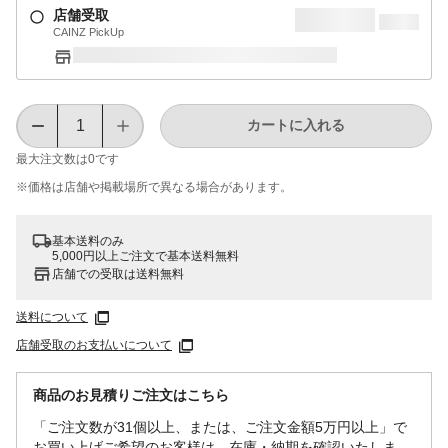
店舗受取
CAINZ PickUp
カートに入れる
最大注文数は
0
です
※価格は​店舗や​掲載場所で​異なる​場合が​あります。
基本送料のみ
5,000円以上ご注文で基本送料無料
店舗での受取は送料無料
送料について
店舗受取のお支払いについて
商品のお見積りご注文はこちら
「ご注文数が31個以上、または、ご注文金額5万円以上」で
お買い上げご希望のお客様は、在庫・納期を確認いたしま