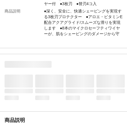
ヤー付 ●3枚刃 ●替刃4コ入
商品説明
●深く、安全に、快適シェービングを実現す
る3枚刃プロテクター ●アロエ・ビタミンE
配合アクアグライド/スムーズな滑りを実現
します ●8本のマイクロセーフティワイヤ
ーが、肌をシェービングのダメージから守
ります など
入数
4コ入
生産国
ドイツ
重量
(約)24.5g
替刃の互換性につい
この替刃にはシックプロテクタースリー、
て
シックプロテクター3Dダイアプラス、シッ
クプロテクター3Dのホルダーをご使用くだ
さい。他のホルダーはご使用になれませ
ん。
商品説明