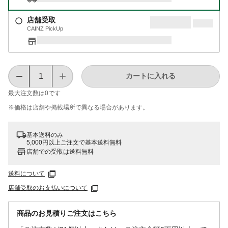
店舗受取
CAINZ PickUp
カートに入れる
最大注文数は
0
です
※価格は​店舗や​掲載場所で​異なる​場合が​あります。
基本送料のみ
5,000円以上ご注文で基本送料無料
店舗での受取は送料無料
送料について
店舗受取のお支払いについて
商品のお見積りご注文はこちら