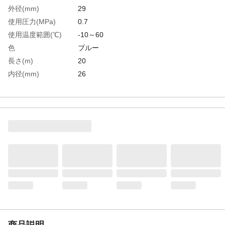
外径(mm)
29
使用圧力(MPa)
0.7
使用温度範囲(℃)
-10～60
色
ブルー
長さ(m)
20
内径(mm)
26
生産国
香港
重さ
3.620KG
材質1
化学繊維と軟質塩化ビニール樹脂（PVC）
商品説明