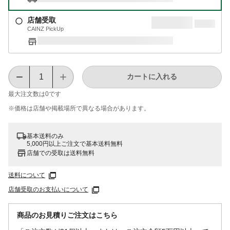
店舗受取
CAINZ PickUp
カートに入れる
最大注文数は
0
です
※価格は​店舗や​掲載場所で​異なる​場合が​あります。
基本送料のみ
5,000円以上ご注文で基本送料無料
店舗での受取は送料無料
送料について
店舗受取のお支払いについて
商品のお見積りご注文はこちら