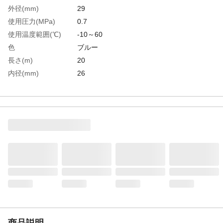
外径(mm)
29
使用圧力(MPa)
0.7
使用温度範囲(℃)
-10～60
色
ブルー
長さ(m)
20
内径(mm)
26
生産国
香港
重さ
3.620KG
材質1
化学繊維と軟質塩化ビニール樹脂（PVC）
商品説明