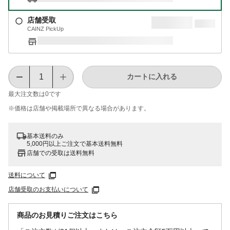
店舗受取
CAINZ PickUp
カートに入れる
最大注文数は
0
です
※価格は​店舗や​掲載場所で​異なる​場合が​あります。
基本送料のみ
5,000円以上ご注文で基本送料無料
店舗での受取は送料無料
送料について
店舗受取のお支払いについて
商品のお見積りご注文はこちら