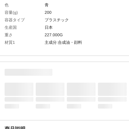
色
青
容量(g)
200
容器タイプ
プラスチック
生産国
日本
重さ
227.000G
材質1
主成分:合成油・顔料
商品説明