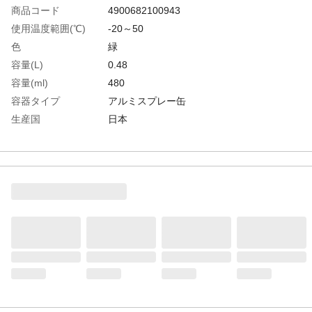
商品コード
4900682100943
使用温度範囲(℃)
-20～50
色
緑
容量(L)
0.48
容量(ml)
480
容器タイプ
アルミスプレー缶
生産国
日本
重さ
432.000G
材質1
主成分:ワックス系防錆剤