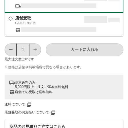
店舗受取
CAINZ PickUp
カートに入れる
最大注文数は
0
です
※価格は​店舗や​掲載場所で​異なる​場合が​あります。
基本送料のみ
5,000円以上ご注文で基本送料無料
店舗での受取は送料無料
送料について
店舗受取のお支払いについて
商品のお見積りご注文はこちら