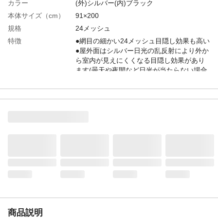
カラー
(外)シルバー(内)ブラック
本体サイズ（cm）
91×200
規格
24メッシュ
特徴
●網目の細かい24メッシュ目隠し効果も高い
●屋外面はシルバー日光の乱反射により外か
ら室内が見えにくくなる目隠し効果があり
ます(曇天や夜間など日光が当たらない場合
は、その効果はありません)●室内面はブラ
ック外の景色がよく見えます
材質
ポリエステル
商品説明