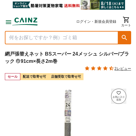
ログイン・新規会員登録
カート
網戸張替えネット BSスーパー 24メッシュ シルバー/ブラ
ック 巾91cm×長さ2m巻
2レビュー
セール
配送で取寄せ可
店舗受取で取寄せ可