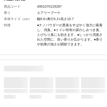
商品コード
4901070129287
香り
エアリーブーケ
本体サイズ（cm）
幅8.6×奥行6.2×高さ16.7
特徴
●ナノパウダーが悪臭をすばやく強力に吸着
し、消臭。●トイレ特有の尿のしみつき臭、
とびちり臭にも効きます。●しっかり消臭さ
れた空間に、良い香りが広がります。●香り
や効果の強さが調節できます。
用途
トイレ用
内容量
400ml
成分
無機系消臭剤、香料、界面活性剤(非イオ
ン、陰イオン)
使用方法
①外カバーをひねり上げてはずす。②内キ
ャップのみ捨てる。③外カバーを元どおり
セットする。【効果をUPしたい時】調節部
分を引き上げる。(上げ下げで調節できま
す。)(通常より使用期間が短くなります。)
使用上の注意
●本品は飲めない。●安定した場所に置く。●
液がしみ出るので倒さない。液が付着する