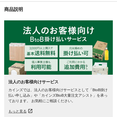
と塗装面や床がシミになったり、変色の恐
れがあるのですぐに拭き取る。●高温になる
商品説明
所や直射日光の当たる所には置かない。●用
途以外に使用しない。
生産国
日本
使用期間の目安
通常2~3ヵ月間(季節や使用状況により異な
ります。)
法人のお客様向けサービス
カインズでは、法人のお客様向けサービスとして「BtoB掛け
払い申し込み」や「カインズBtoB大量注文アシスト」を承っ
ております。 お気軽にご相談ください。
もっと見る