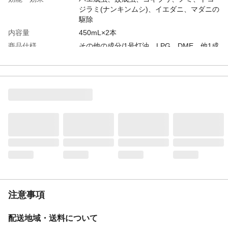
ジラミ(ナンキンムシ)、イエダニ、マダニの
駆除
内容量
450mL×2本
商品仕様
その他の成分/1号灯油、LPG、DME、他1成
分
使用方法
●使用開始時に天面のストッパーを上におこ
してパキッと音がするまで後ろの方へ曲げ
て折りとってください。●噴射レバーを引
き、室内のハエ、蚊には、6畳(約10平方メ
ートル)につき約5秒間噴射するか、直接噴
射する。等
使用上の注意
●してはいけないこと/・人体に向かって噴
射しないでください。また、噴射気体を吸
入しないでください。・50秒以上連続噴射
しないでください。等
適用害虫
ハエ成虫、蚊成虫、ゴキブリ、ノミ、トコ
ジラミ(ナンキンムシ)、イエダニ、マダニ
注意事項
有効成分
d-T80-フタルスリン0.465w/v%、フェノト
リン0.17w/v%(ピレスロイド系)(原液量
配送地域・送料について
90mL)