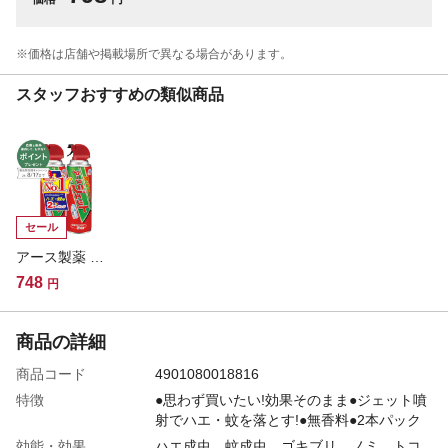
※価格は​店舗や​掲載場所で​異なる​場合が​あります。
スタッフおすすめの類似商品
セール
アース製薬 アースジェット 450ml×2本パック
748
円
商品の詳細
商品コード
4901080018816
特徴
●思わず買いたい!効果そのまま●ジェット噴
射でハエ・蚊を落とす!●無香料●2本パック
効能・効果
ハエ成虫、蚊成虫、ゴキブリ、ノミ、トコ