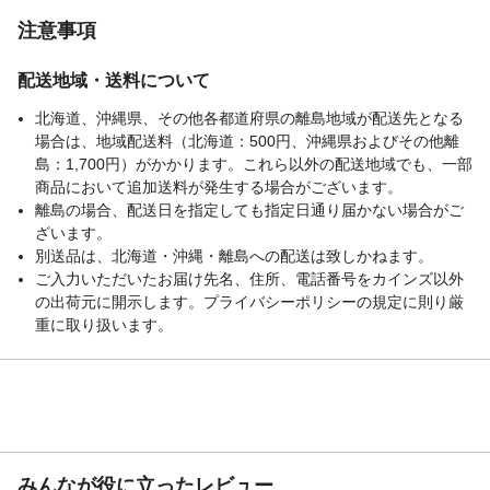
になっているのでローテーションさせて使
うことでフン尿の被害や侵入を防ぎ忌避効
注意事項
果が長持ちします。
持続期間
1袋約10日間（天候や温度条件によって異な
配送地域・送料について
ります）
北海道、沖縄県、その他各都道府県の離島地域が配送先となる
設置場所
庭、花壇周り、家の周り、駐車場など
場合は、地域配送料（北海道：500円、沖縄県およびその他離
島：1,700円）がかかります。これら以外の配送地域でも、一部
商品において追加送料が発生する場合がございます。
離島の場合、配送日を指定しても指定日通り届かない場合がご
ざいます。
別送品は、北海道・沖縄・離島への配送は致しかねます。
ご入力いただいたお届け先名、住所、電話番号をカインズ以外
の出荷元に開示します。プライバシーポリシーの規定に則り厳
重に取り扱います。
みんなが役に立ったレビュー