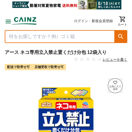
ログイン・新規会員登録
カート
アース ネコ専用立入禁止置くだけ分包 12袋入り
レビューを書く
配送で取寄せ可
店舗受取で取寄せ可