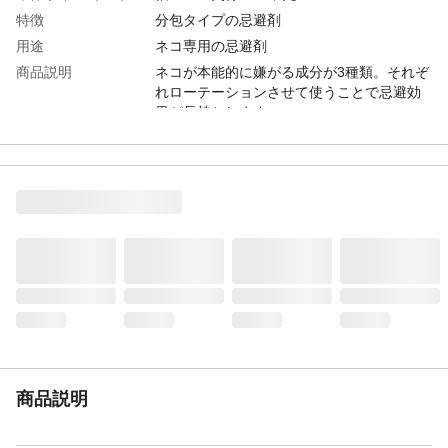
特徴
分包タイプの忌避剤
用途
ネコ専用の忌避剤
商品説明
ネコが本能的に嫌がる成分が3種類。それぞ
れローテーションさせて使うことで忌避効
果が長持ちします。
容量
215ｇ
入数
12袋
材質・素材
プラスチック：袋 紙：箱
成分
ゼオライト、植物精油（シトロネラ、ユー
カリ、カンファ、ペッパー）、アリルイソ
チオシアネート（ワサビの辛味成分）
使用方法
ネコの被害を受けた箇所、侵入口等に置く
だけ
使用上の注意
本品は屋外専用
製造国
日本
タイプ
分包
商品説明
禁止事項
用途以外で使用しない
効能
猫が過剰に嫌がる成分を配合。3種類の分包