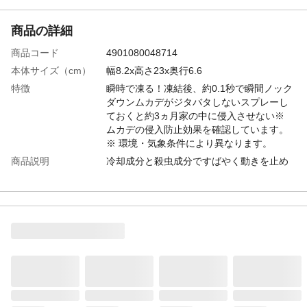
商品の詳細
商品コード
4901080048714
本体サイズ（cm）
幅8.2x高さ23x奥行6.6
特徴
瞬時で凍る！凍結後、約0.1秒で瞬間ノック
ダウンムカデがジタバタしないスプレーし
ておくと約3ヵ月家の中に侵入させない※
ムカデの侵入防止効果を確認しています。
※ 環境・気象条件により異なります。
商品説明
冷却成分と殺虫成分ですばやく動きを止め
退治。スプレーしておくと約3ヵ月侵入防止
効果もあり1本2役で便利。おうち周りのム
カデ対策におすすめ。
容量（g）
480ml
成分
シフルトリン、フタルスリン
使用方法
屋外専用＜直接駆除＞50cm程の距離から害
虫に向って約3秒噴射してください。＜侵入
防止＞壁、窓枠、ドア付近など害虫が入っ
て来てほしくない場所の周りに10cm幅で