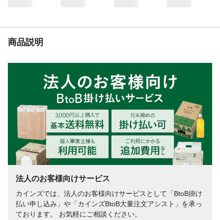
1mあたり5～10秒噴射してください。
使用上の注意
【使用前の注意】使用開始時に天面のスト
ッパーを上におこしてパキッと音がするま
で後ろの方に曲げて折りとってください。
商品説明
【使用に際しての注意】使用前に必ず製品
表示を読み、十分理解した上で使用してく
ださい。定められた使用方法を必ず守って
ください。
生産国
日本
適用害虫
ムカデ、ヤスデ、ゲジ
法人のお客様向けサービス
カインズでは、法人のお客様向けサービスとして「BtoB掛け
払い申し込み」や「カインズBtoB大量注文アシスト」を承っ
ております。 お気軽にご相談ください。