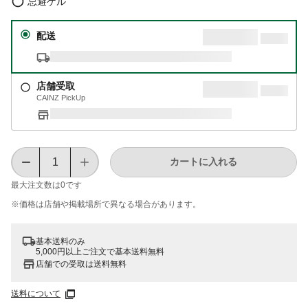
忌避ゲル
配送
店舗受取
CAINZ PickUp
カートに入れる
最大注文数は
0
です
※価格は​店舗や​掲載場所で​異なる​場合が​あります。
基本送料のみ
5,000円以上ご注文で基本送料無料
店舗での受取は送料無料
送料について