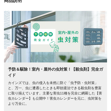
商品説明
直射日光を避け、涼しい所に保管してくだ
さい。●子供の手の届かない所に置いてくだ
さい。等
使用可能場所
適用範囲/4.5~8畳
効果持続時間
使用期間/約2ヵ月(1日12時間使用 約720時
間分)、夜間に1日12時間使用を1週間以上継
続してください。
有効成分
メトフルフリン 540mg/本
予防＆駆除！室内・屋外の虫対策！【殺虫剤】完全ガ
イド
カインズでは、虫の侵入を未然に防ぐ「虫予防・虫対策」
と、万一、虫に遭遇したときも即効退治できる殺虫剤を豊富
に取り揃えています。主要な害虫11種を完全に網羅した【害
虫カレンダー】も公開中！害虫カレンダーを元に、虫対策を
より万全に。