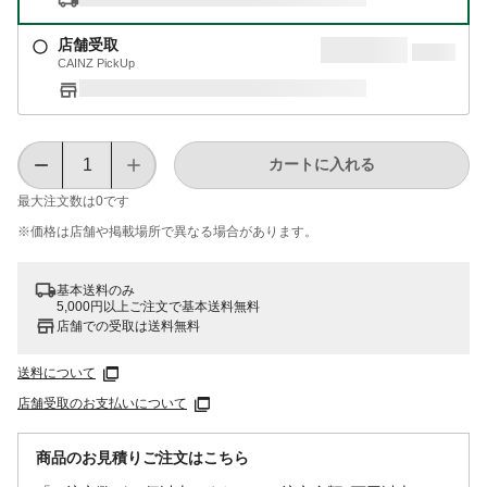
店舗受取
CAINZ PickUp
カートに入れる
最大注文数は
0
です
※価格は​店舗や​掲載場所で​異なる​場合が​あります。
基本送料のみ
5,000円以上ご注文で基本送料無料
店舗での受取は送料無料
送料について
店舗受取のお支払いについて
商品のお見積りご注文はこちら