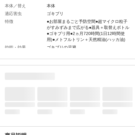
本体／替え
本体
適応害虫
ゴキブリ
特徴
●お部屋まるごと予防空間●超マイクロ粒子
がすみずみまで広がる●器具＋取替えボトル
●ゴキブリ用●2ヵ月720時間(1日12時間使
用)●メトフルトリン＋天然精油(ハッカ油)
効能・効果
ゴキブリの忌避
内容量
45mL(第三石油類、火気注意)
成分
その他の成分/1号灯油、流動パラフィン、
香料
使用方法
1.ボトルのキャップを回し、キャッ プが芯
に触れないようにゆっくり真上に引き抜い
てください。2.器具(下)の▲をLOCKから
OPENにスライドさせ、器具(上)をまっすぐ
持ち上げてください。3.ボトルを器具(上)の
下方よりカチッと音がするまで確実に差し
込んでください。等
使用上の注意
●せまい部屋で使用するときは、時々注意し
て部屋の換気をしてください。●器具の上部
は熱くなるので、さわらないでください。●