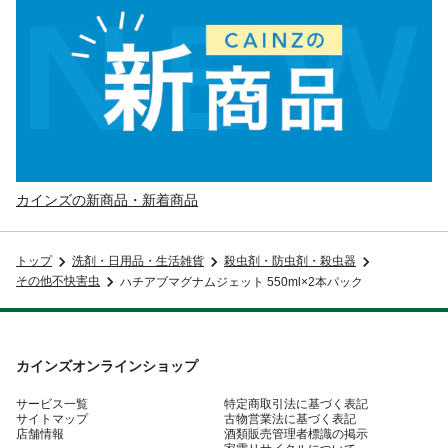
カインズの新商品・新着商品
トップ
洗剤・日用品・生活雑貨
殺虫剤・防虫剤・殺虫器
その他不快害虫
ハチアブマグナムジェット 550ml×2本パック
カインズオンラインショップ
サービス一覧
特定商取引法に基づく表記
サイトマップ
古物営業法に基づく表記
店舗情報
酒類販売管理者標識の掲示