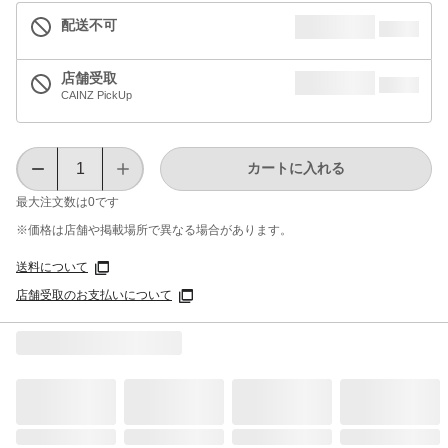
配送不可
店舗受取
CAINZ PickUp
カートに入れる
最大注文数は
0
です
※価格は​店舗や​掲載場所で​異なる​場合が​あります。
送料について
店舗受取のお支払いについて