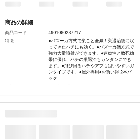
商品の詳細
商品コード
4901080237217
特徴
●バズーカ方式で巣ごと全滅！巣退治後に戻
ってきたハチにも効く。●バズーカ砲方式で
強力大量噴射ができます。●速効性と致死効
果に優れ、ハチの巣退治もカンタンにでき
ます。●飛び回るハチやアブも狙いやすいガ
ンタイプです。●屋外専用●お買い得 2本パ
ック
効能・効果
ハチ類の駆除
内容量
550ml×2本
成分
有効成分/フタルスリン、モンフルオロトリ
ン、ビフェントリン(ピレスロイド系)
生産国
日本
適用害虫
アシナガバチ、クマバチ、ミツバチ、ア
ブ、ブユ(ブヨ)、クモ、ケムシ、ムカデ、カ
メムシ