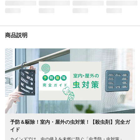
噴射距離
11m
商品説明
予防＆駆除！室内・屋外の虫対策！【殺虫剤】完全ガ
イド
カインズでは、虫の侵入を未然に防ぐ「虫予防・虫対策」