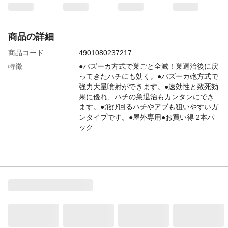
商品の詳細
商品コード
4901080237217
特徴
●バズーカ方式で巣ごと全滅！巣退治後に戻
ってきたハチにも効く。●バズーカ砲方式で
強力大量噴射ができます。●速効性と致死効
果に優れ、ハチの巣退治もカンタンにでき
ます。●飛び回るハチやアブも狙いやすいガ
ンタイプです。●屋外専用●お買い得 2本パ
ック
効能・効果
ハチ類の駆除
内容量
550ml×2本
成分
有効成分/フタルスリン、モンフルオロトリ
ン、ビフェントリン(ピレスロイド系)
生産国
日本
適用害虫
アシナガバチ、クマバチ、ミツバチ、ア
ブ、ブユ(ブヨ)、クモ、ケムシ、ムカデ、カ
メムシ