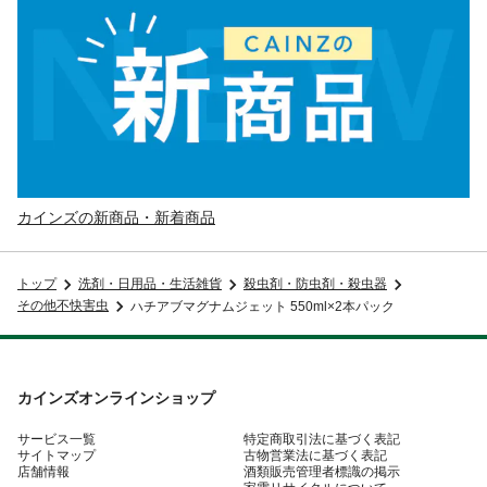
カインズの新商品・新着商品
トップ
洗剤・日用品・生活雑貨
殺虫剤・防虫剤・殺虫器
その他不快害虫
ハチアブマグナムジェット 550ml×2本パック
カインズオンラインショップ
サービス一覧
特定商取引法に基づく表記
サイトマップ
古物営業法に基づく表記
店舗情報
酒類販売管理者標識の掲示