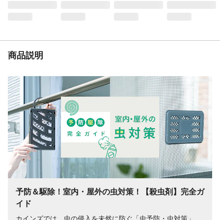
噴射距離
11m
商品説明
予防＆駆除！室内・屋外の虫対策！【殺虫剤】完全ガ
イド
カインズでは、虫の侵入を未然に防ぐ「虫予防・虫対策」