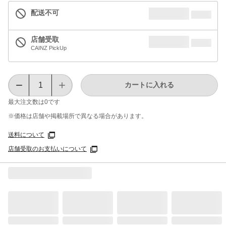
配送不可
店舗受取
CAINZ PickUp
カートに入れる
最大注文数は
0
です
※価格は​店舗や​掲載場所で​異なる​場合が​あります。
送料について
店舗受取のお支払いについて