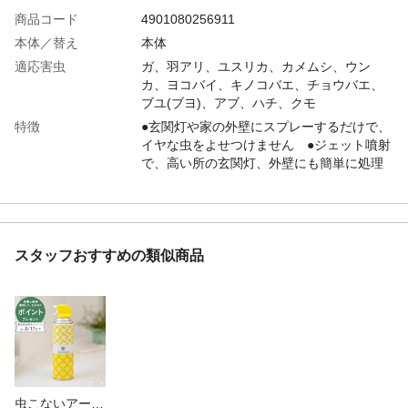
商品コード
4901080256911
本体／替え
本体
適応害虫
ガ、羽アリ、ユスリカ、カメムシ、ウン
カ、ヨコバイ、キノコバエ、チョウバエ、
ブユ(ブヨ)、アブ、ハチ、クモ
特徴
●玄関灯や家の外壁にスプレーするだけで、
イヤな虫をよせつけません ●ジェット噴射
で、高い所の玄関灯、外壁にも簡単に処理
できます ●撥水成分シリコーン配合。雨に
強い薬剤です ●虫に直接スプレーして駆除
もできます ●使用後、ニオイは残りません
内容量
450mL
スタッフおすすめの類似商品
使用方法
●玄関灯・外灯などの虫よけ/玄関灯や外灯
などの照明を消してから、十分に濡れるま
で噴射してください ●壁・塀などの虫よ
け/壁面1平方メートルあたり2~3秒間噴射し
てください ●直接駆除/害虫に適量を直接
噴射してください
使用上の注意
●使用前に必ず製品表示を読み、十分理解し
た上で使用する。●定められた使用方法を守
虫こないアース 玄関灯・外壁に デザイン缶 450ml