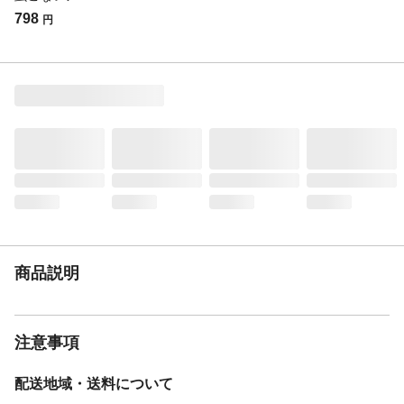
る。●皮膚、飲食物、食器、おもちゃ、観賞
798
円
魚・小鳥などのペット類、飼料、植物にか
からないようにする。●植物に直接かかると
薬害がでる場合がある。など
使用可能場所
屋外専用
効果持続時間
虫よけ効果は約4ヵ月続きます(使用環境に
より異なります)
有効成分
シフルトリン、フェンプロパトリン
商品説明
注意事項
配送地域・送料について