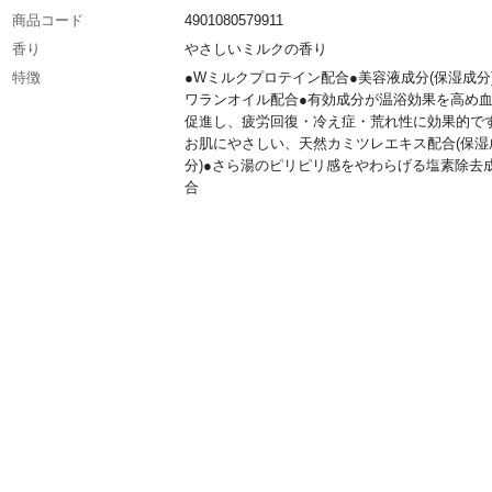
商品コード
4901080579911
香り
やさしいミルクの香り
特徴
●Wミルクプロテイン配合●美容液成分(保湿成分
ワランオイル配合●有効成分が温浴効果を高め
促進し、疲労回復・冷え症・荒れ性に効果的で
お肌にやさしい、天然カミツレエキス配合(保湿
分)●さら湯のピリピリ感をやわらげる塩素除去
合
効能・効果
疲労回復、冷え症、荒れ性、あせも、しっしん
び、ひび、しもやけ、あかぎれ、肩のこり、腰
経痛、リウマチ、痔、うちみ、くじき、産前産
え症
商品説明
●アレルギーテスト済み(全ての方にアレルギー
ないわけではありません。)●赤ちゃん(生後3ヵ月
と一緒に入浴する時も使えます。●香り濃縮で
数アップ!使用量従来品の2/3でOK
使用方法
お風呂のお湯(200L)に20g～30gの割合いでよ
ぜながら、溶かしてください。キャップで計量
す。(20g:目盛線1杯/30g:目盛線1.5杯)
内容量
600g(約30回分) ※20g使用の時