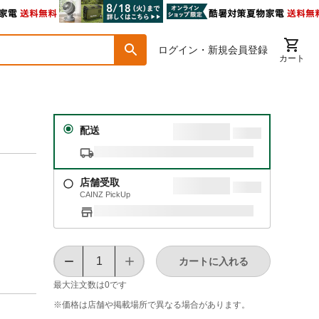
ログイン・新規会員登録
カート
配送
店舗受取
CAINZ PickUp
カートに入れる
最大注文数は
0
です
※価格は​店舗や​掲載場所で​異なる​場合が​あります。