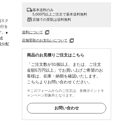
基本送料のみ
5,000円以上ご注文で基本送料無料
店舗での受取は送料無料
)スク
血行を
送料について
す。●
成
店舗受取のお支払いについて
成分配
商品のお見積りご注文はこちら
、にき
痛、神
「ご注文数が31個以上、または、ご注文
後の冷
金額5万円以上」でお買い上げご希望のお
客様は、在庫・納期を確認いたします。
こちらよりお問い合わせください。
が起き
以上)
※このフォームからのご注文は、各種ポイントキ
使用回
ャンペーン対象外となります。
お問い合わせ
くかき混
できま