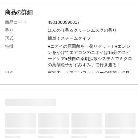
商品の詳細
商品コード
4901080590817
香り
ほんのり香るクリーンムスクの香り
形式
簡単！スチームタイプ
特徴
●ニオイの原因菌を一発リセット！●エンジ
ンをかけてエアコンのニオイは15分のスピ
ードケア●独自の薬剤拡散システムでミクロ
の薬剤粒子がすみずみまで行き渡る！
用途
車室内、エアコンフィルターの除菌・消臭
成分
イソプロピルメチルフェノール (IPMP)、香
料、消臭成分
使用方法
1.水を入れて缶をセット。2.助手席足元に置
く。エンジンをかけた状態で15分＋換気
使用上の注意
使用説明書に記載
生産国
日本