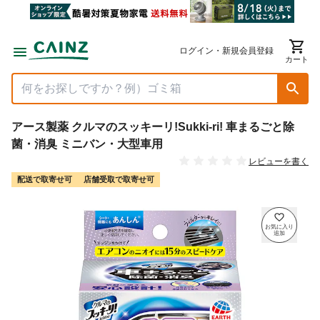
ログイン・新規会員登録
カート
アース製薬 クルマのスッキーリ!Sukki-ri! 車まるごと除
菌・消臭 ミニバン・大型車用
レビューを書く
配送で取寄せ可
店舗受取で取寄せ可