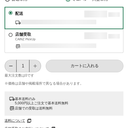
配送
店舗受取
CAINZ PickUp
カートに入れる
最大注文数は
0
です
※価格は​店舗や​掲載場所で​異なる​場合が​あります。
基本送料のみ
5,000円以上ご注文で基本送料無料
店舗での受取は送料無料
送料について