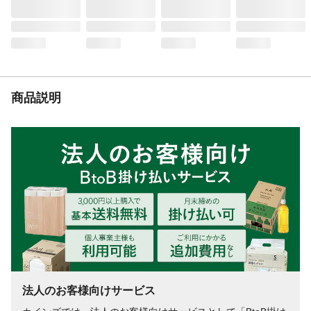
剤、植物抽出物(植物系消臭剤)、イオン系消
臭剤、強力デオドライズパウダー(無機系消
臭剤)
使用方法
1.下容器をしっかり固定しながら、ボトル
を横に倒すようにしてはずす 2.ボトルの
口部を上にし、キャップをはずして捨て
る ※下容器の揮散マット、ボトルについ
商品説明
ている中栓と芯は取り外さない 3.ボトル
の口部を上にしたまま、下容器をしっかり
セットする など
使用上の注意
●本品は飲めない。子供や第三者の監督が必
要な方がいるご家庭では誤飲に注意する。●
用途以外に使用しない。●高温・直射日光を
避け、子供や第三者の監督が必要な方の手
の届かない所で使用、保管する。●使用中は
安定した場所に置き、倒れないようにす
る。など
生産国
日本
使用期間の目安
約1.5~3ヵ月(季節や使用環境により変動し
ます。)
法人のお客様向けサービス