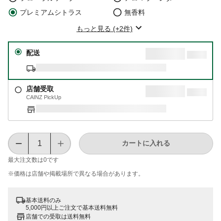
プレミアムシトラス
無香料
もっと見る (+2件)
配送
店舗受取
CAINZ PickUp
カートに入れる
最大注文数は
0
です
※価格は​店舗や​掲載場所で​異なる​場合が​あります。
基本送料のみ
5,000円以上ご注文で基本送料無料
店舗での受取は送料無料