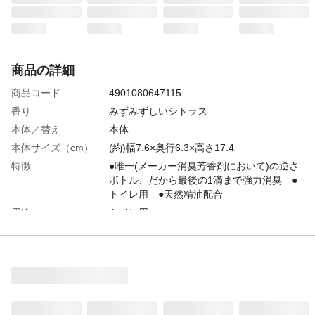
商品の詳細
商品コード
4901080647115
香り
みずみずしいシトラス
本体／替え
本体
本体サイズ（cm）
(約)幅7.6×奥行6.3×高さ17.4
特徴
●唯一(メーカー消臭芳香剤において)の逆さ
ボトル、だから最後の1滴まで強力消臭 ●
トイレ用 ●天然精油配合
用途
トイレ用
商品説明
●逆さボトルで上から下に液が落ちるから、
液残りゼロで香り続ける ●3種の消臭剤が
トイレのイヤなニオイを強力消臭 ●天然精
油配合により、上質な香りが楽しめる
内容量
400mL
成分
香料(天然精油配合)、非イオン系界面活性