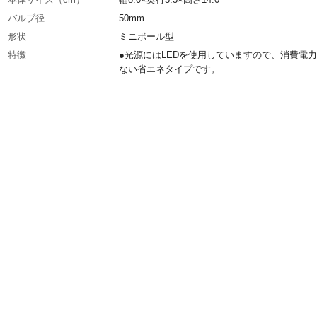
バルブ径
50mm
形状
ミニボール型
特徴
●光源にはLEDを使用していますので、消費電
ない省エネタイプです。
入数
1個
消費電力
1.2w
定格寿命
約30,000時間
定格電圧
100V
生産国
中国
ワット数
1.2w
光色
電球色
口金
E17
仕上
クリア
重量
30g