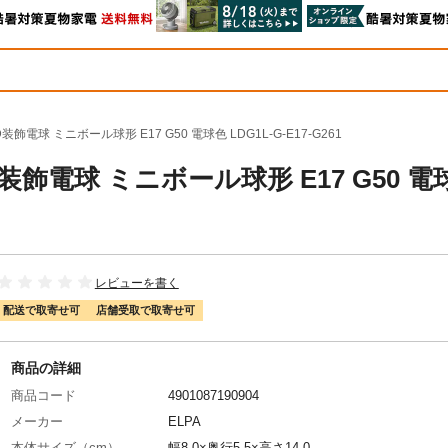
装飾電球 ミニボール球形 E17 G50 電球色 LDG1L-G-E17-G261
D装飾電球 ミニボール球形 E17 G50 電
レビューを書く
配送で取寄せ可
店舗受取で取寄せ可
商品の詳細
商品コード
4901087190904
メーカー
ELPA
本体サイズ（cm）
幅8.0×奥行5.5×高さ14.0