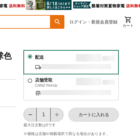
ログイン・新規会員登録
カート
球色
配送
店舗受取
CAINZ PickUp
カートに入れる
最大注文数は
0
です
※価格は​店舗や​掲載場所で​異なる​場合が​あります。