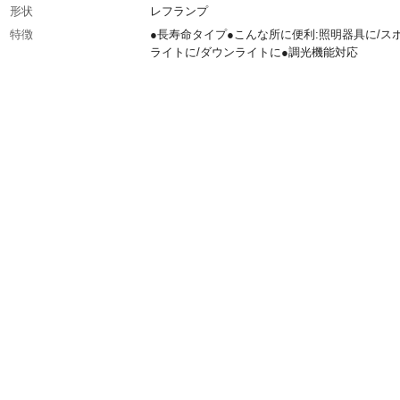
形状
レフランプ
特徴
●長寿命タイプ●こんな所に便利:照明器具に/ス
ライトに/ダウンライトに●調光機能対応
入数
1個
消費電力
60w
定格寿命
約3,000時間
定格電圧
110V
生産国
中国
ワット数
60w
口金
E26
重量
50g