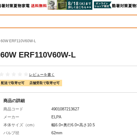
0W ERF110V60W-L
W ERF110V60W-L
レビューを書く
配送で取寄せ可
店舗受取で取寄せ可
商品の詳細
商品コード
4901087213627
メーカー
ELPA
本体サイズ（cm）
幅6.0×奥行6.0×高さ10.5
バルブ径
62mm