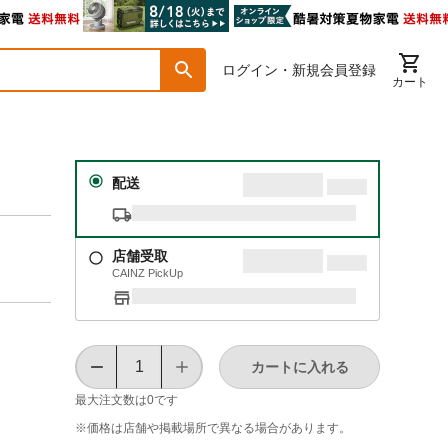
ログイン・新規会員登録
カート
配送
店舗受取
CAINZ PickUp
カートに入れる
最大注文数は
0
です
※価格は​店舗や​掲載場所で​異なる​場合が​あります。