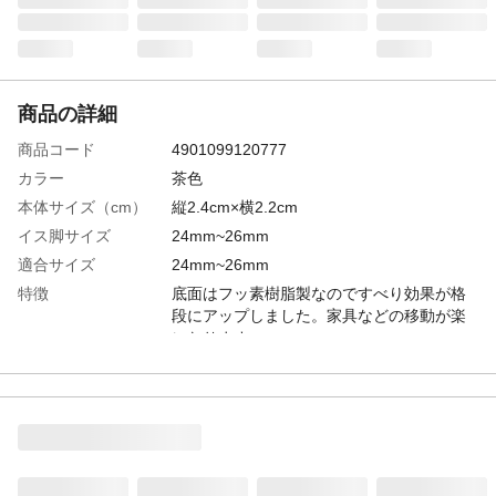
商品の詳細
商品コード
4901099120777
カラー
茶色
本体サイズ（cm）
縦2.4cm×横2.2cm
イス脚サイズ
24mm~26mm
適合サイズ
24mm~26mm
特徴
底面はフッ素樹脂製なのですべり効果が格
段にアップしました。家具などの移動が楽
になります。
用途
家具、イス等の移動や防音に効果がありま
す。
商品説明
家具等を楽に移動するためのキャップで
す。
取り付け方法
取付箇所のゴミ、ホコリを取り除いてから
ご使用ください。