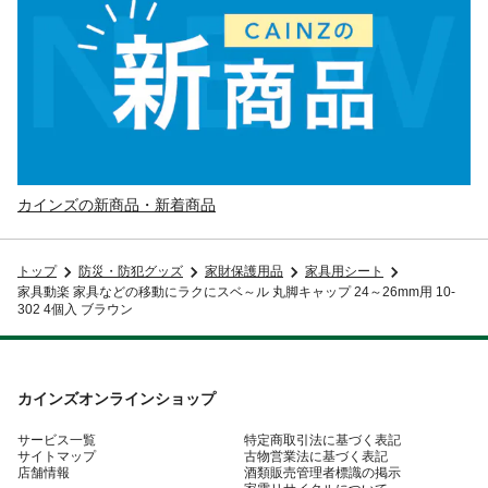
カインズの新商品・新着商品
トップ
防災・防犯グッズ
家財保護用品
家具用シート
家具動楽 家具などの移動にラクにスベ～ル 丸脚キャップ 24～26mm用 10-
302 4個入 ブラウン
カインズオンラインショップ
サービス一覧
特定商取引法に基づく表記
サイトマップ
古物営業法に基づく表記
店舗情報
酒類販売管理者標識の掲示