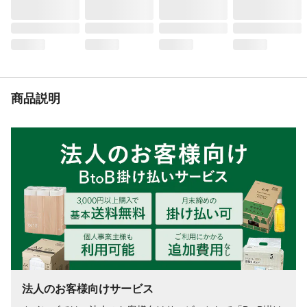
入数
4個
商品仕様
家具等を楽に移動するためのキャップで
す。
材質
本体:エラストマー系樹脂、スベリ材:フッ素
樹脂
付属品／セット内容
丸脚キャップ4個入り
商品説明
使用方法
取付箇所のゴミ、ホコリを取り除いて家
具、イス脚などに取り付けてください。
使用上の注意
本製品は床のキズ防止材ではありません。
本製品を取り付けた家具を踏み台に使用し
ないでください。本製品と床の間にゴミな
どが入らないようにしてください。取付箇
所のゴミ、ホコリを取り除いてからご使用
ください。
生産国
日本
法人のお客様向けサービス