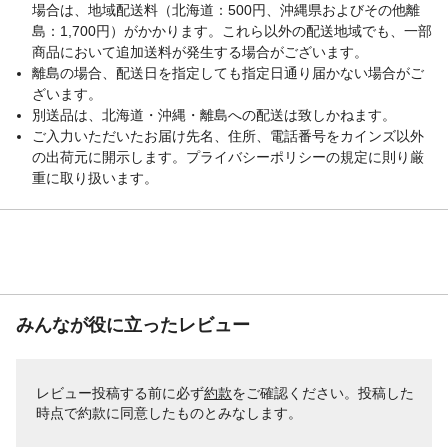
場合は、地域配送料（北海道：500円、沖縄県およびその他離
電子レンジ対応
○
島：1,700円）がかかります。これら以外の配送地域でも、一部
食洗浄器対応
○
商品において追加送料が発生する場合がございます。
使用上の注意
火のそばに置かないでください
離島の場合、配送日を指定しても指定日通り届かない場合がご
生産国
ベトナム
ざいます。
別送品は、北海道・沖縄・離島への配送は致しかねます。
抗菌加工
○
ご入力いただいたお届け先名、住所、電話番号をカインズ以外
使用不可
直火・オーブン・グリルは使用不可
の出荷元に開示します。プライバシーポリシーの規定に則り厳
使用例
会社や学校での昼食
重に取り扱います。
実容量
520ml
重量
171ｇ
みんなが役に立ったレビュー
レビュー投稿する前に必ず
約款
をご確認ください。投稿した
時点で約款に同意したものとみなします。