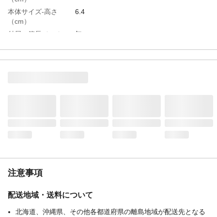
本体サイズ-高さ
6.4
（cm）
付属の箸長（cm）
無
巾着バッグのサイズ
無
適応容量
520ml
特徴
パッキン一体型で洗いやすい
用途
ご飯の持ち運び
商品説明
パッキンの取り外しがないのでお手入れが
簡単で洗いやすい
付属品／セット内容
仕切り
容量（mL）
520ml
入数
１
商品仕様
抗菌防汚加工・電子レンジ可能・食洗機対
応
注意事項
材質・素材
本体・中仕切り/ポリプロピレン・パッキン/
熱可塑性エラストマー・フタ/AS樹脂・留め
配送地域・送料について
具/ABS樹脂
耐熱温度（℃）
１００
北海道、沖縄県、その他各都道府県の離島地域が配送先となる