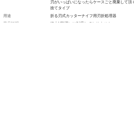
刃がいっぱいになったらケースごと廃棄して頂
捨てタイプ
用途
折る刃式カッターナイフ用刃折処理器
商品説明
特大H型刃には対応しておりません
入数
1コ
材質
本体/ポリプロピレン樹脂、ポリスチレン樹脂
使用上の注意
幼児の手の届かない所に置いて下さい。廃棄に
は各自治体の指示に従って下さい
生産国
日本
重量
32.4g
適合替刃
無し