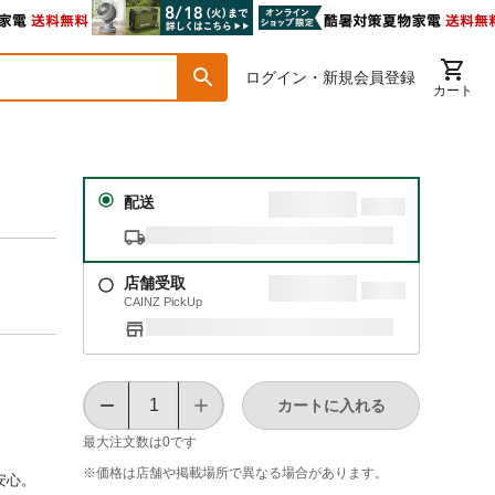
ログイン・新規会員登録
カート
配送
店舗受取
CAINZ PickUp
カートに入れる
最大注文数は
0
です
※価格は​店舗や​掲載場所で​異なる​場合が​あります。
安心。