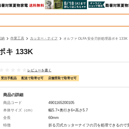
収納
作業工具
カッター・ナイフ
オルファ OLFA 安全刃折処理器ポキ 133K
キ 133K
レビューを書く
受注手配品
配送で取寄せ可
店舗受取で取寄せ可
商品の詳細
商品コード
4901165200105
本体サイズ（cm）
幅5.7×奥行き6×高さ5.7
全長
60mm
特徴
折る刃式カッターナイフの刃を処理できるので